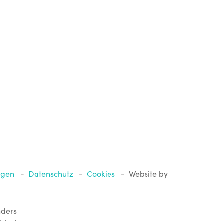
Analytische cookies
Deze cookies laten ons toe om te weten te komen op welke
manier u omgaat met onze website. Op basis van deze
informatie kunnen wij onze website nog aantrekkelijker en
gebruiksvriendelijker maken.
Alle Cookies akzeptieren
Speichern
Mehr I
ngen
-
Datenschutz
-
Cookies
-
Website by
nders